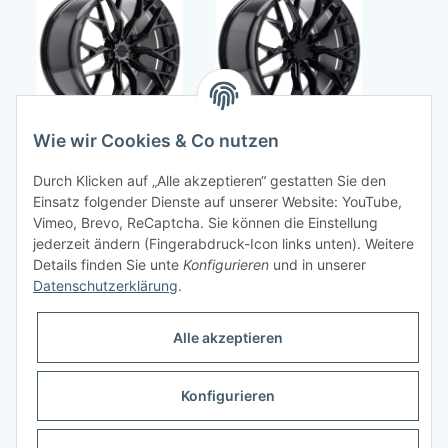
Concaver CVR1
Concaver CVR1
Conc
Wie wir Cookies & Co nutzen
21x10,5 ET19 5x112
21x10,5 ET19 5x112
21x10
Double Tinted Black
725,00 €
*
Platinum Black
725,00 €
*
Brush
72
Durch Klicken auf „Alle akzeptieren“ gestatten Sie den
PORSCHE MACAN S,
PORSCHE MACAN S,
PORSC
Einsatz folgender Dienste auf unserer Website: YouTube,
MACAN TURBO,
MACAN TURBO,
MAC
Vimeo, Brevo, ReCaptcha. Sie können die Einstellung
MACAN S DIESEL,
MACAN S DIESEL,
MACA
jederzeit ändern (Fingerabdruck-Icon links unten). Weitere
MACAN 95BN
MACAN, MACAN GTS
MA
Details finden Sie unte
Konfigurieren
und in unserer
95B
Datenschutzerklärung
.
Informationen
Alle akzeptieren
Gesetzliche Informationen
Konfigurieren
* Alle Preise inkl. gesetzlicher USt., zzgl.
Versand