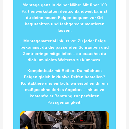
Montage ganz in deiner Nähe: Mit über 100
Partnerwerkstätten deutschlandweit kannst
du deine neuen Felgen bequem vor Ort
begutachten und fachgerecht montieren
lassen.
Montagematerial inklusive: Zu jeder Felge
bekommst du die passenden Schrauben und
Zentrierringe mitgeliefert – so brauchst du
dich um nichts Weiteres zu kümmern.
Komplettsatz mit Reifen: Du möchtest
Felgen gleich inklusive Reifen bestellen?
Kontaktiere uns einfach, wir erstellen dir ein
maßgeschneidertes Angebot – inklusive
kostenfreier Beratung zur perfekten
Passgenauigkeit.