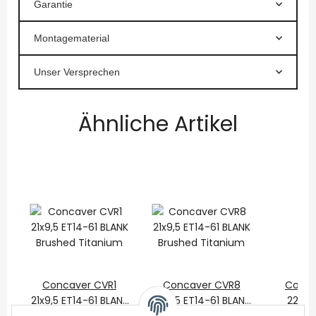
Garantie
Montagematerial
Unser Versprechen
Ähnliche Artikel
Concaver CVR1
Concaver CVR8
Conca
21x9,5 ET14-61 BLANK
21x9,5 ET14-61 BLANK
22x9,
Brushed Titanium
Brushed Titanium
BLANK