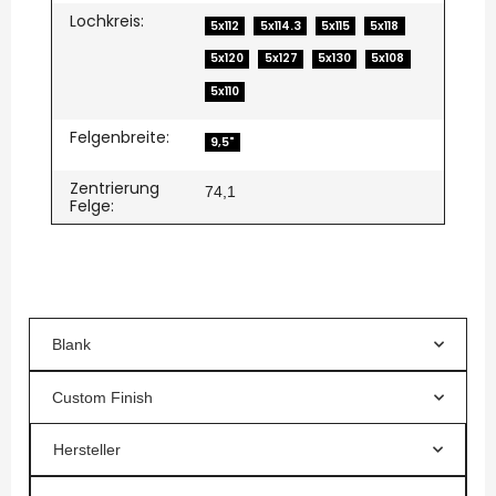
Lochkreis:
5x112
5x114.3
5x115
5x118
5x120
5x127
5x130
5x108
5x110
Felgenbreite:
9,5"
Zentrierung
74,1
Felge:
Blank
Custom Finish
Hersteller