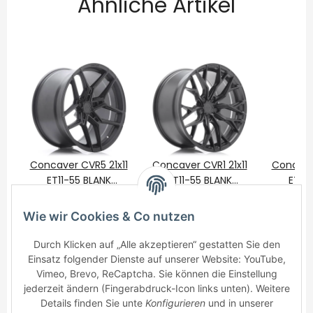
Ähnliche Artikel
Concaver CVR5 21x11
Concaver CVR1 21x11
Concaver
ET11-55 BLANK
ET11-55 BLANK
ET11-
Carbon Graphite
750,00 €
*
Carbon Graphite
750,00 €
*
Carbon
750
Wie wir Cookies & Co nutzen
Durch Klicken auf „Alle akzeptieren“ gestatten Sie den
Einsatz folgender Dienste auf unserer Website: YouTube,
Vimeo, Brevo, ReCaptcha. Sie können die Einstellung
jederzeit ändern (Fingerabdruck-Icon links unten). Weitere
Details finden Sie unte
Konfigurieren
und in unserer
Informationen