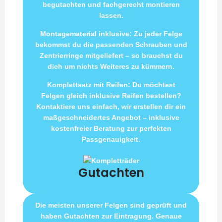
begutachten und fachgerecht montieren
lassen.
Montagematerial inklusive: Zu jeder Felge
bekommst du die passenden Schrauben und
Zentrierringe mitgeliefert – so brauchst du
dich um nichts Weiteres zu kümmern.
Komplettsatz mit Reifen: Du möchtest
Felgen gleich inklusive Reifen bestellen?
Kontaktiere uns einfach, wir erstellen dir ein
maßgeschneidertes Angebot – inklusive
kostenfreier Beratung zur perfekten
Passgenauigkeit.
Gutachten
Die meisten unserer Felgen sind geprüft und
haben Gutachten zur Eintragung. Genaue