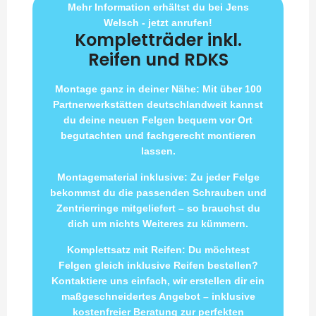
Mehr Information erhältst du bei Jens
Welsch - jetzt anrufen!
Kompletträder inkl.
Reifen und RDKS
Montage ganz in deiner Nähe: Mit über 100
Partnerwerkstätten deutschlandweit kannst
du deine neuen Felgen bequem vor Ort
begutachten und fachgerecht montieren
lassen.
Montagematerial inklusive: Zu jeder Felge
bekommst du die passenden Schrauben und
Zentrierringe mitgeliefert – so brauchst du
dich um nichts Weiteres zu kümmern.
Komplettsatz mit Reifen: Du möchtest
Felgen gleich inklusive Reifen bestellen?
Kontaktiere uns einfach, wir erstellen dir ein
maßgeschneidertes Angebot – inklusive
kostenfreier Beratung zur perfekten