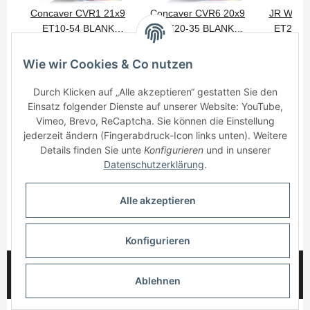
Concaver CVR1 21x9
Concaver CVR6 20x9
JR Wheel
ET10-54 BLANK
ET20-35 BLANK
ET20-3
650,00 €
*
575,00 €
*
445
Custom Finish
Custom Finish
Custo
Wie wir Cookies & Co nutzen
Durch Klicken auf „Alle akzeptieren“ gestatten Sie den
Einsatz folgender Dienste auf unserer Website: YouTube,
Vimeo, Brevo, ReCaptcha. Sie können die Einstellung
jederzeit ändern (Fingerabdruck-Icon links unten). Weitere
Details finden Sie unte
Konfigurieren
und in unserer
Informationen
Datenschutzerklärung
.
Gesetzliche Informationen
Alle akzeptieren
* Alle Preise inkl. gesetzlicher USt., zzgl.
Versand
Konfigurieren
© 2025 myWheelz - Alle Rechte vorbehalten.
Ablehnen
Handmade with Passion