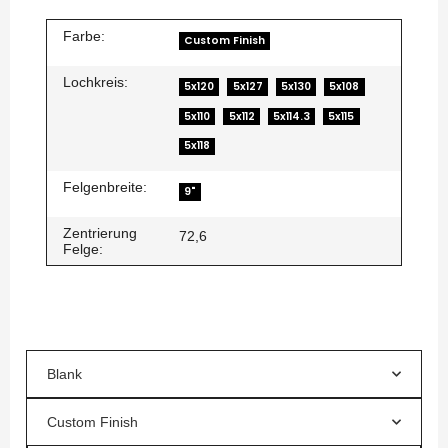
Farbe:
Custom Finish
Lochkreis:
5x120
5x127
5x130
5x108
5x110
5x112
5x114.3
5x115
5x118
Felgenbreite:
9"
Zentrierung
72,6
Felge:
Blank
Custom Finish